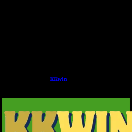
Các công cụ này cung cấp dữ liệu thống kê về
phong độ đội bóng, tỷ lệ thắng/thua của các
đội, các yếu tố khác giúp người chơi đưa ra
quyết định cá cược chính xác hơn.
Kết luận
Cá cược
thể thao KKwin
mang đến cho người tham
gia vô số bộ môn yêu thích thông qua các kèo cược
đa dạng từ bóng đá, tennis, bóng rổ,… Bên cạnh đó,
tỷ lệ cược hấp dẫn đảm bảo mọi trải nghiệm cho
người chơi, từ người mới chưa có kinh nghiệm đến
dân chơi lâu năm. Hy vọng với những kinh nghiệm
trên từ chuyên gia
KKwin
sẽ giúp bet thủ có nhiều
cơ hội chiến thắng lớn. Chúc anh em có những trải
nghiệm thú vị, thành công khi tham gia tại hệ thống.