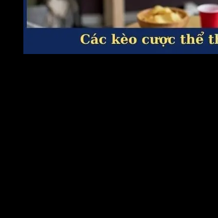
Các kèo cược thể thao KKwin đặc biệt
Kèo Tài Xỉu
Kèo Tài Xỉu dựa trên tổng số bàn thắng trong trận thi
đấu. Người tham gia có thể cược vào việc tổng số bàn
thắng trong trận sẽ lớn hơn (Tài) hoặc nhỏ hơn (Xỉu)
một con số được đưa ra trước khi trận thi đấu bắt
đầu. Đây là một loại kèo thú vị, đặc biệt là đối với
những trận có tỷ lệ bàn thắng cao hoặc thấp. Vì tính
chất đơn giản, không phức tạp cho nên phù hợp với
những chưa có kinh nghiệm.
Các kinh nghiệm cá cược thể thao
KKwin hiệu quả