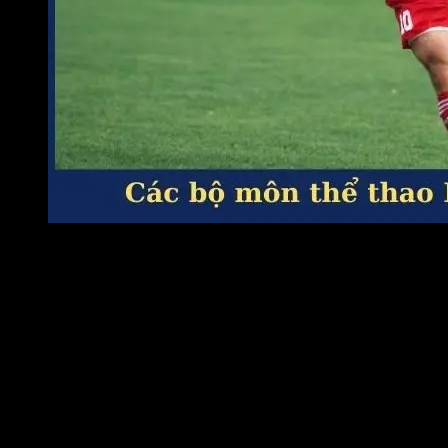
Các bộ môn thể thao KKwin được yêu thích
Bóng đá luôn là môn thể thao được yêu thích
nhất trên toàn cầu, đây là môn thể thao có số
lượng cá cược lớn nhất. Các giải đấu lớn như
Premier League, La Liga, Serie A, Champions
League đều có mặt tại hệ thống. Người chơi có
thể cá cược các kết quả trận đấu, tỷ số chính
xác, hoặc các loại kèo khác nhau như kèo tài
xỉu, kèo châu Á, kèo châu Âu.
Bóng rổ cũng là một trong những môn
thể thao
KKwin
phổ biến, đặc biệt là các giải NBA,