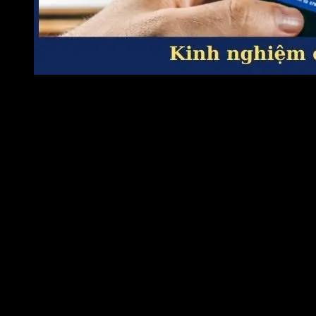
Kinh nghiệm cá độ thể thao
Trước khi tham gia cá cược cho một trận bóng,
người tham gia cần nghiên cứu về đội bóng
hoặc các vận động viên. Những thông tin quan
trọng cần xem xét bao gồm phong độ thi đấu
gần đây, đội hình, sự vắng mặt của các cầu thủ
chủ chốt, các yếu tố bên ngoài như thời tiết
hoặc sân đấu.
Một chiến lược quan trọng trong cá cược thể
thao tại nhà cái là quản lý ngân sách hợp lý.
Người chơi cần xác định trước số tiền sẽ đặt
cược trong mỗi trận đấu, không vượt quá ngân
sách này. Quản lý tốt ngân sách sẽ giúp dân
chơi duy trì được sự tham gia lâu dài mà không
gặp phải các vấn đề tài chính.
Tại đây, anh em có thể sử dụng các công cụ
phân tích để theo dõi kết quả, dự đoán kết quả.