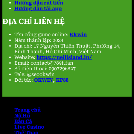
Hướng dẫn rút tiền
Hướng dẫn tải app
ĐỊA CHỈ LIÊN HỆ
Tên cổng game online:
Kkwin
Năm thành lập: 2024
Địa chỉ:
17 Nguyễn Thiện Thuật, Phường 14,
Bình Thạnh, Hồ Chí Minh, Việt Nam
Website:
https://neilisland.in/
Email:
contact@789f.fan
Số điện thoại:
0907296827
Tele: @seookwin
Đối tác:
OKWIN
,
KP88
Copyright 2026 ©
All Rights Reserved Top 1 kkwin
Trang chủ
Nổ Hũ
Bắn Cá
Live Casino
Thể Thao