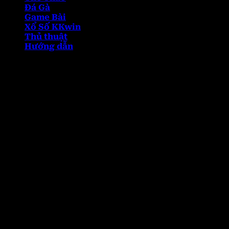
Đá Gà
Game Bài
Xổ Số KKwin
Thủ thuật
Hướng dẫn