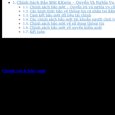
Chính Sách Bảo Mật KKwin – Quyền Và Nghĩa Vụ
Chính sách bảo mật – Quyền lợi và nghĩa vụ c
Các hình thức bảo vệ thông tin cá nhân tại KK
Cam kết bảo mật dữ liệu tài chính
Các chính sách bảo mật tài khoản người chơi t
Chính sách bảo mật về sử dụng thông tin
Chính sách bảo mật về quyền kiểm soát
Kết luận
Chính Sách Bảo Mật KKw
Chính sách bảo mật
của
KKwin
là một phần quan trọ
Với xu hướng bảo mật ngày càng cao, sân chơi luôn đặ
sau đây, hãy cùng chúng tôi tìm hiểu chi tiết về các b
Chính sách bảo mật – Quyền lợi và 
Chính sách bảo mật
không chỉ giúp dân cược yên tâ
dụng dịch vụ tại nền tảng. Điều này bao gồm những b
chính của người dùng.