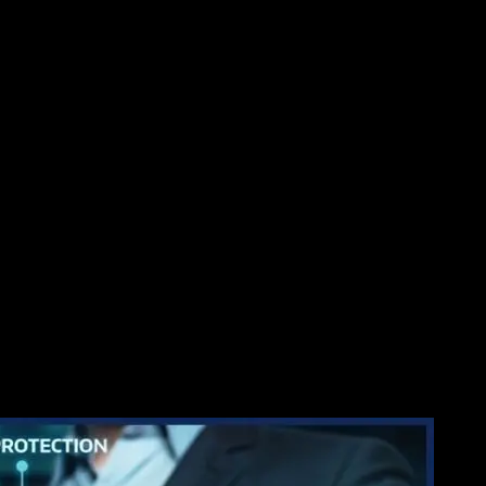
ài chính nào của hội viên với bên thứ ba mà không có s
h của pháp luật.
gười chơi tại KKwin
m kết bảo vệ tài khoản của người chơi khỏi các hành 
 xác thực hai yếu tố (2FA) để tăng cường bảo mật tài k
oặc tin nhắn điện thoại khi thực hiện các thay đổi q
 thông tin thanh toán. Hệ thống này giúp ngăn chặn cá
của họ bị rò rỉ.
g tin
thông tin cá nhân của dân cược một cách hợp lý và min
cược thủ, chỉ được sử dụng cho mục đích quản lý tài kh