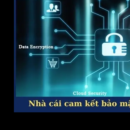
Nhà cái cam kết bảo mật thông tin người dùng
Sân chơi không thu thập hay lưu trữ thông tin nhạy c