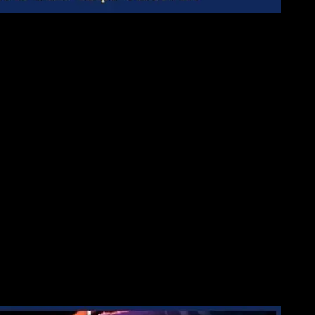
 cá nhân được thu thập sẽ chỉ được sử dụng cho mục đíc
 chính một cách chính xác và bảo mật. Điều này giúp tr
trình tham gia.
hân tại KKwin
thông tin người chơi khỏi việc bị xâm nhập trái phép.
ền tải giữa thành viên và hệ thống luôn được bảo mật t
ông tin về tên đăng nhập, mật khẩu và dữ liệu giao dị
c đích. Đây là một trong những
chính sách bảo mật
q
 gia vào các trò chơi trực tuyến có sự tham gia của tiền 
 bảo mật
tại
KKwin
là bảo vệ các giao dịch tài chính c
ao dịch nạp/rút tiền, cũng như các dịch vụ liên quan đ
ều được bảo vệ bằng các lớp mã hóa và tường lửa.